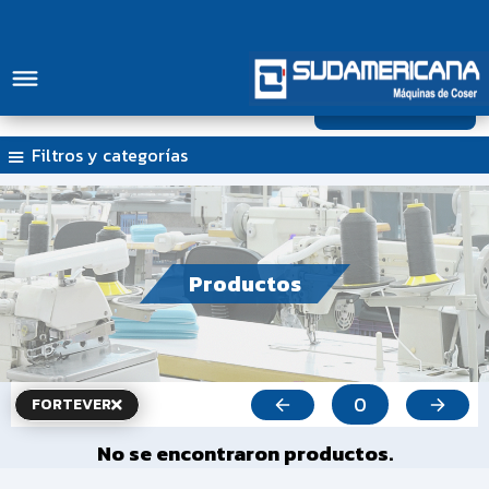
0
Iniciar sesión
3.5
Filtros y categorías
Productos
0
FORTEVER
No se encontraron productos.