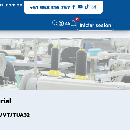
ru.com.pe
+51 958 316 757
0
3.5
Iniciar sesión
rial
4/VT/TUA32