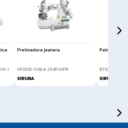
tica
Pretinadora jeanera
Patronera de
H1-1
HF008-0464-254P/HPR
BT630Q-01E
SIRUBA
SIRUBA