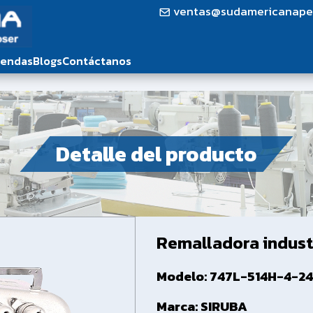
ventas@sudamericanape
iendas
Blogs
Contáctanos
Detalle del producto
Remalladora indust
Modelo: 747L-514H-4-2
Marca: SIRUBA