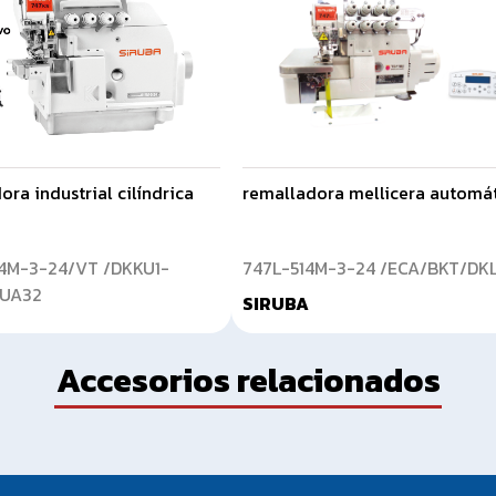
ra industrial cilíndrica
remalladora mellicera automá
4M-3-24/VT /DKKU1-
747L-514M-3-24 /ECA/BKT/DKL
TUA32
SIRUBA
Accesorios relacionados