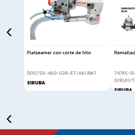
Flatseamer con corte de hilo
Remallado
D007SX-460-02R-ET/AK/AW7
747KS-51
0/RLK1/
SIRUBA
SIRUBA